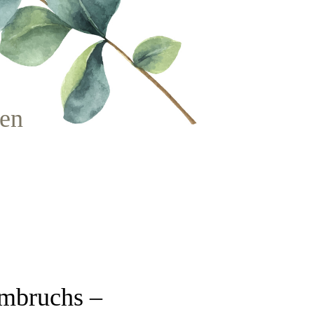
uen
Umbruchs –